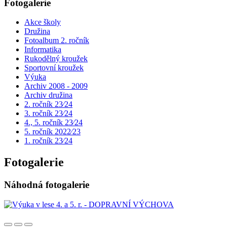
Fotogalerie
Akce školy
Družina
Fotoalbum 2. ročník
Informatika
Rukodělný kroužek
Sportovní kroužek
Výuka
Archiv 2008 - 2009
Archiv družina
2. ročník 23⁄24
3. ročník 23⁄24
4., 5. ročník 23⁄24
5. ročník 2022⁄23
1. ročník 23⁄24
Fotogalerie
Náhodná fotogalerie