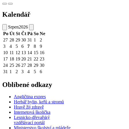
Kalendář
Srpen
2026
Po
Út
St
Čt
Pá
So
Ne
27
28
29
30
31
1
2
3
4
5
6
7
8
9
10
11
12
13
14
15
16
17
18
19
20
21
22
23
24
25
26
27
28
29
30
31
1
2
3
4
5
6
Oblíbené odkazy
Angličtina expres
Herbář bylin, keřů a stromů
Hravě žij zdravě
Internetová školička
Lesnicko-dřevařský
vzdělávací portál
Ministerstvo školství a mládeže