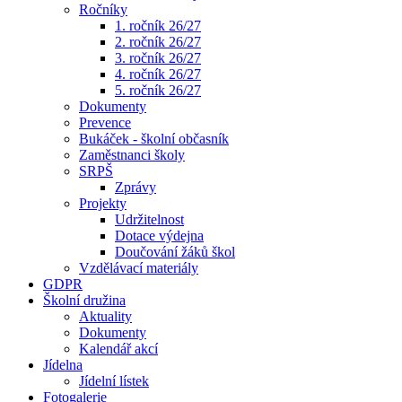
Ročníky
1. ročník 26/27
2. ročník 26/27
3. ročník 26/27
4. ročník 26/27
5. ročník 26/27
Dokumenty
Prevence
Bukáček - školní občasník
Zaměstnanci školy
SRPŠ
Zprávy
Projekty
Udržitelnost
Dotace výdejna
Doučování žáků škol
Vzdělávací materiály
GDPR
Školní družina
Aktuality
Dokumenty
Kalendář akcí
Jídelna
Jídelní lístek
Fotogalerie