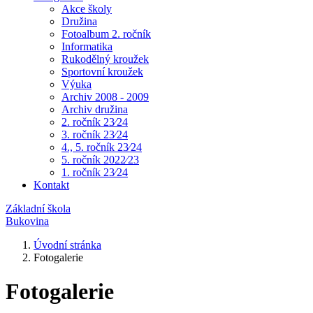
Akce školy
Družina
Fotoalbum 2. ročník
Informatika
Rukodělný kroužek
Sportovní kroužek
Výuka
Archiv 2008 - 2009
Archiv družina
2. ročník 23⁄24
3. ročník 23⁄24
4., 5. ročník 23⁄24
5. ročník 2022⁄23
1. ročník 23⁄24
Kontakt
Základní škola
Bukovina
Úvodní stránka
Fotogalerie
Fotogalerie