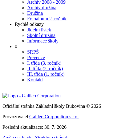
Archiv 2008 - 2009
Archiv družina
Družina
Fotoalbum 2. ročník
Rychlé odkazy
Jídelní lístek
Školní družina
Informace školy
0
SRPŠ
Prevence
I. třída (3. ročník)
II. třída (2. ročník)
III. třída (1. ročník)
Kontakt
Oficiální stránka Základní školy Bukovina © 2026
Provozovatel
Galileo Corporation s.r.o.
Poslední aktualizace: 30. 7. 2026
Změna vzhledu
,
Struktura stránek