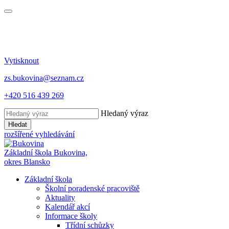
Vytisknout
zs.bukovina@seznam.cz
+420 516 439 269
Hledaný výraz
Hledat
rozšířené vyhledávání
Základní škola Bukovina,
okres Blansko
Základní škola
Školní poradenské pracoviště
Aktuality
Kalendář akcí
Informace školy
Třídní schůzky