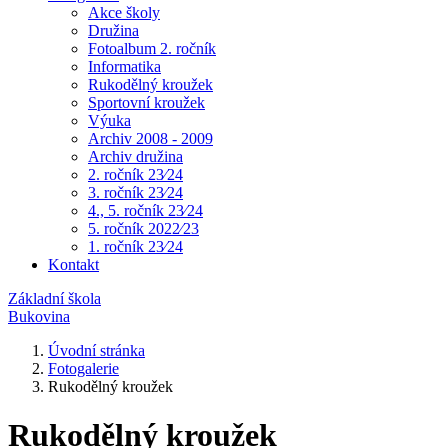
Akce školy
Družina
Fotoalbum 2. ročník
Informatika
Rukodělný kroužek
Sportovní kroužek
Výuka
Archiv 2008 - 2009
Archiv družina
2. ročník 23⁄24
3. ročník 23⁄24
4., 5. ročník 23⁄24
5. ročník 2022⁄23
1. ročník 23⁄24
Kontakt
Základní škola
Bukovina
Úvodní stránka
Fotogalerie
Rukodělný kroužek
Rukodělný kroužek