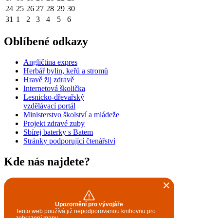
24
25
26
27
28
29
30
31
1
2
3
4
5
6
Oblíbené odkazy
Angličtina expres
Herbář bylin, keřů a stromů
Hravě žij zdravě
Internetová školička
Lesnicko-dřevařský
vzdělávací portál
Ministerstvo školství a mládeže
Projekt zdravé zuby
Sbírej baterky s Batem
Stránky podporující čtenářství
Kde nás najdete?