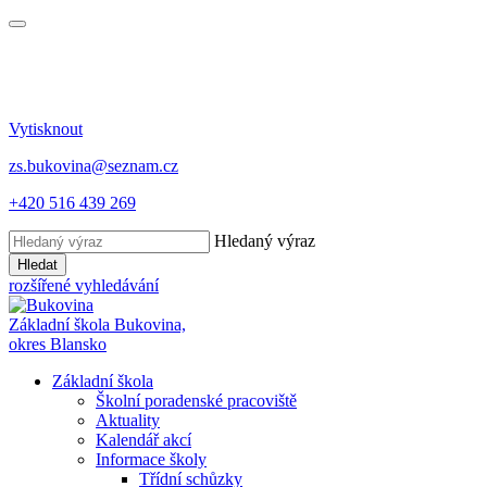
Vytisknout
zs.bukovina@seznam.cz
+420 516 439 269
Hledaný výraz
Hledat
rozšířené vyhledávání
Základní škola Bukovina,
okres Blansko
Základní škola
Školní poradenské pracoviště
Aktuality
Kalendář akcí
Informace školy
Třídní schůzky