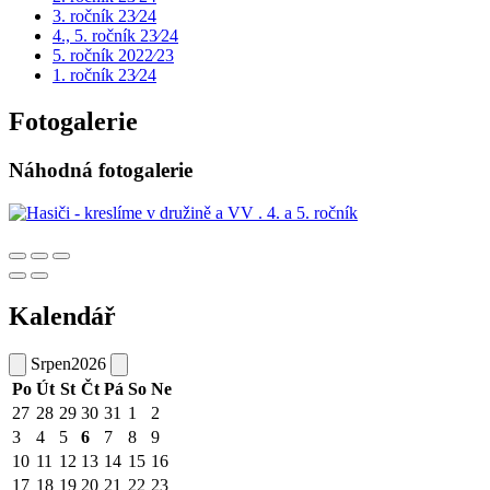
3. ročník 23⁄24
4., 5. ročník 23⁄24
5. ročník 2022⁄23
1. ročník 23⁄24
Fotogalerie
Náhodná fotogalerie
Kalendář
Srpen
2026
Po
Út
St
Čt
Pá
So
Ne
27
28
29
30
31
1
2
3
4
5
6
7
8
9
10
11
12
13
14
15
16
17
18
19
20
21
22
23