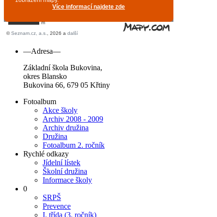
—Adresa—
Základní škola Bukovina,
okres Blansko
Bukovina 66, 679 05 Křtiny
Fotoalbum
Akce školy
Archiv 2008 - 2009
Archiv družina
Družina
Fotoalbum 2. ročník
Rychlé odkazy
Jídelní lístek
Školní družina
Informace školy
0
SRPŠ
Prevence
I. třída (3. ročník)