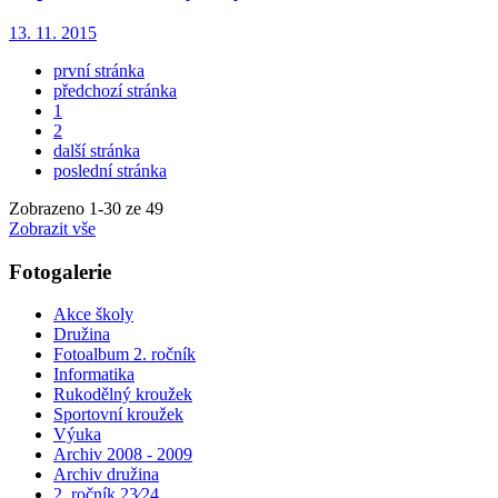
13. 11. 2015
první stránka
předchozí stránka
1
2
další stránka
poslední stránka
Zobrazeno
1
-
30
ze 49
Zobrazit vše
Fotogalerie
Akce školy
Družina
Fotoalbum 2. ročník
Informatika
Rukodělný kroužek
Sportovní kroužek
Výuka
Archiv 2008 - 2009
Archiv družina
2. ročník 23⁄24