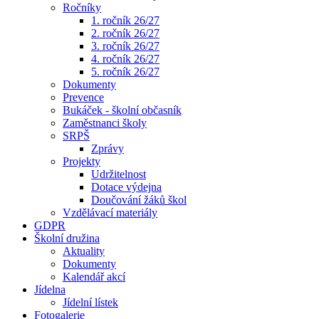
Ročníky
1. ročník 26/27
2. ročník 26/27
3. ročník 26/27
4. ročník 26/27
5. ročník 26/27
Dokumenty
Prevence
Bukáček - školní občasník
Zaměstnanci školy
SRPŠ
Zprávy
Projekty
Udržitelnost
Dotace výdejna
Doučování žáků škol
Vzdělávací materiály
GDPR
Školní družina
Aktuality
Dokumenty
Kalendář akcí
Jídelna
Jídelní lístek
Fotogalerie