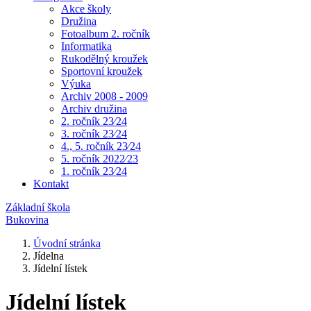
Akce školy
Družina
Fotoalbum 2. ročník
Informatika
Rukodělný kroužek
Sportovní kroužek
Výuka
Archiv 2008 - 2009
Archiv družina
2. ročník 23⁄24
3. ročník 23⁄24
4., 5. ročník 23⁄24
5. ročník 2022⁄23
1. ročník 23⁄24
Kontakt
Základní škola
Bukovina
Úvodní stránka
Jídelna
Jídelní lístek
Jídelní lístek