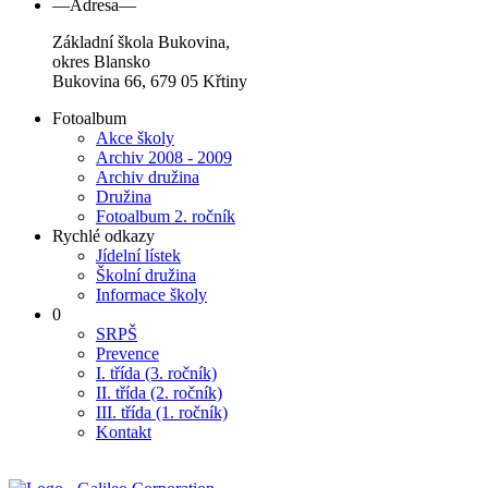
—Adresa—
Základní škola Bukovina,
okres Blansko
Bukovina 66, 679 05 Křtiny
Fotoalbum
Akce školy
Archiv 2008 - 2009
Archiv družina
Družina
Fotoalbum 2. ročník
Rychlé odkazy
Jídelní lístek
Školní družina
Informace školy
0
SRPŠ
Prevence
I. třída (3. ročník)
II. třída (2. ročník)
III. třída (1. ročník)
Kontakt