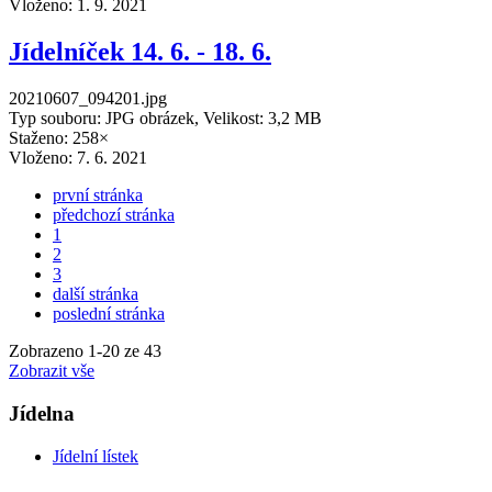
Vloženo:
1. 9. 2021
Jídelníček 14. 6. - 18. 6.
20210607_094201.jpg
Typ souboru: JPG obrázek, Velikost: 3,2 MB
Staženo: 258×
Vloženo:
7. 6. 2021
první stránka
předchozí stránka
1
2
3
další stránka
poslední stránka
Zobrazeno
1
-
20
ze 43
Zobrazit vše
Jídelna
Jídelní lístek