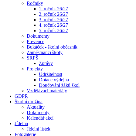
Ročníky
1. ročník 26/27
2. ročník 26/27
3. ročník 26/27
4. ročník 26/27
5. ročník 26/27
Dokumenty
Prevence
Bukáček - školní občasník
Zaměstnanci školy
SRPŠ
Zprávy
Projekty
Udržitelnost
Dotace výdejna
Doučování žáků škol
Vzdělávací materiály
GDPR
Školní družina
Aktuality
Dokumenty
Kalendář akcí
Jídelna
Jídelní lístek
Fotogalerie