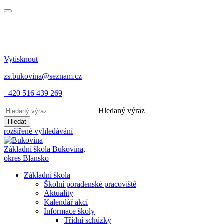
Vytisknout
zs.bukovina@seznam.cz
+420 516 439 269
Hledaný výraz
Hledat
rozšířené vyhledávání
Základní škola Bukovina,
okres Blansko
Základní škola
Školní poradenské pracoviště
Aktuality
Kalendář akcí
Informace školy
Třídní schůzky