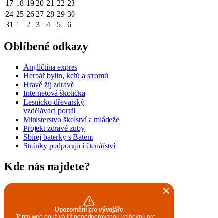
17
18
19
20
21
22
23
24
25
26
27
28
29
30
31
1
2
3
4
5
6
Oblíbené odkazy
Angličtina expres
Herbář bylin, keřů a stromů
Hravě žij zdravě
Internetová školička
Lesnicko-dřevařský
vzdělávací portál
Ministerstvo školství a mládeže
Projekt zdravé zuby
Sbírej baterky s Batem
Stránky podporující čtenářství
Kde nás najdete?