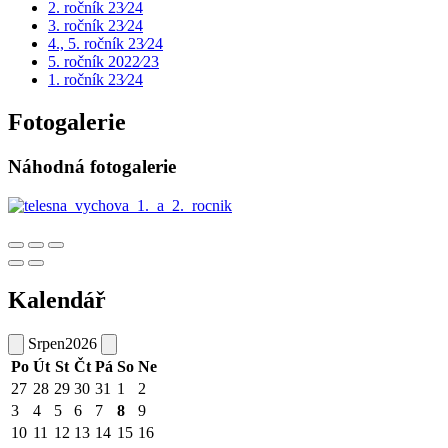
2. ročník 23⁄24
3. ročník 23⁄24
4., 5. ročník 23⁄24
5. ročník 2022⁄23
1. ročník 23⁄24
Fotogalerie
Náhodná fotogalerie
Kalendář
Srpen
2026
Po
Út
St
Čt
Pá
So
Ne
27
28
29
30
31
1
2
3
4
5
6
7
8
9
10
11
12
13
14
15
16