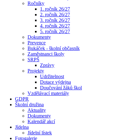
Ročníky
1. ročník 26/27
2. ročník 26/27
3. ročník 26/27
4. ročník 26/27
5. ročník 26/27
Dokumenty
Prevence
Bukáček - školní občasník
Zaměstnanci školy
SRPŠ
Zprávy
Projekty
Udržitelnost
Dotace výdejna
Doučování žáků škol
Vzdělávací materiály
GDPR
Školní družina
Aktuality
Dokumenty
Kalendář akcí
Jídelna
Jídelní lístek
Fotogalerie