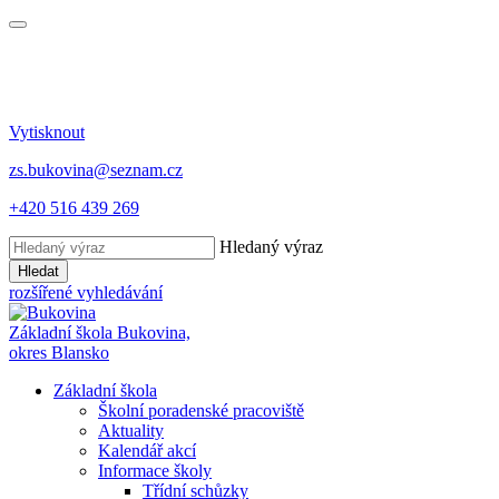
Vytisknout
zs.bukovina@seznam.cz
+420 516 439 269
Hledaný výraz
Hledat
rozšířené vyhledávání
Základní škola Bukovina,
okres Blansko
Základní škola
Školní poradenské pracoviště
Aktuality
Kalendář akcí
Informace školy
Třídní schůzky