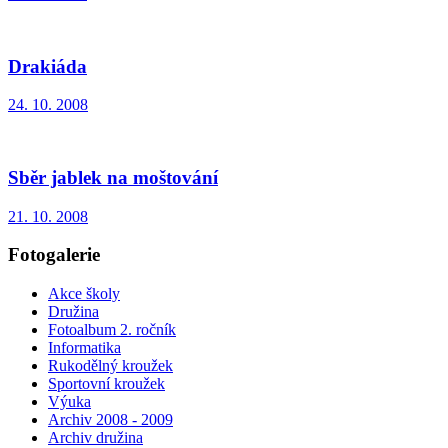
Drakiáda
24. 10. 2008
Sběr jablek na moštování
21. 10. 2008
Fotogalerie
Akce školy
Družina
Fotoalbum 2. ročník
Informatika
Rukodělný kroužek
Sportovní kroužek
Výuka
Archiv 2008 - 2009
Archiv družina