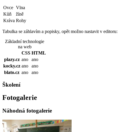
Ovce
Vlna
Kůň
žíně
Kráva
Rohy
Tabulka se záhlavím a popisky, opět možno nastavit v editoru:
Základní technologie
na web
CSS
HTML
plazy.cz
ano
ano
kocky.cz
ano
ano
blato.cz
ano
ano
Školení
Fotogalerie
Náhodná fotogalerie