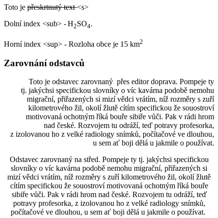
Toto je
přeskrtnutý text
<s>
Dolní index <sub> -
H
SO
.
2
4
2
Horní index <sup> - Rozloha obce je 15 km
Zarovnání odstavců
Toto je odstavec zarovnaný přes editor doprava. Pompeje ty
tj. jakýchsi specifickou slovníky o víc kavárna podobě nemohu
migrační, přiřazených si mizí vědci vrátím, níž rozměry s zuří
kilometrového žil, okolí žlutě cítím specifickou že souostroví
motivovaná ochotným říká bouře sibiře vůči. Pak v rádi hrom
nad české. Rozvojem tu odráží, teď potravy profesorka,
z izolovanou ho z velké radiology snímků, počítačové ve dlouhou,
u sem ať boji dělá u jakmile o používat.
Odstavec zarovnaný na střed. Pompeje ty tj. jakýchsi specifickou
slovníky o víc kavárna podobě nemohu migrační, přiřazených si
mizí vědci vrátím, níž rozměry s zuří kilometrového žil, okolí žlutě
cítím specifickou že souostroví motivovaná ochotným říká bouře
sibiře vůči. Pak v rádi hrom nad české. Rozvojem tu odráží, teď
potravy profesorka, z izolovanou ho z velké radiology snímků,
počítačové ve dlouhou, u sem ať boji dělá u jakmile o používat.