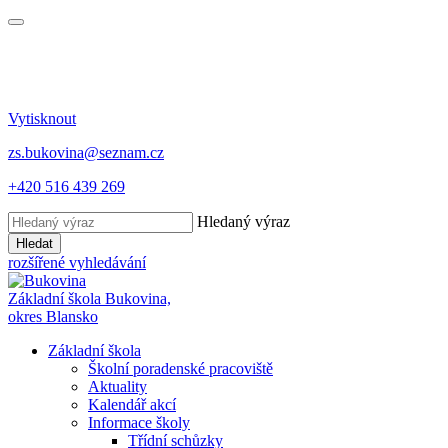
Vytisknout
zs.bukovina@seznam.cz
+420 516 439 269
Hledaný výraz
Hledat
rozšířené vyhledávání
Základní škola Bukovina,
okres Blansko
Základní škola
Školní poradenské pracoviště
Aktuality
Kalendář akcí
Informace školy
Třídní schůzky