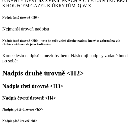
ó, NÁHLÝ DÉŠŤ JIŽ ZVÍŘIL PRACH A ČILÁ LAŇ TEĎ BĚŽÍ
S HOUFCEM GAZEL K ÚKRYTŮM. Q W X
Nadpis šesté úrovně <H6>
Nejmenší úroveň nadpisu
Nadpis šesté úrovně <H6> - toto je opět velmi dlouhý nadpis, který se zobrazí na víc
řádků a vidíme tak jeho řádkování
Konec testu nadpisů s meziobsahem. Následují nadpisy zadané hned
po sobě:
Nadpis druhé úrovně <H2>
Nadpis třetí úrovně <H3>
Nadpis čtvrté úrovně <H4>
Nadpis páté úrovně <h5>
Nadpis páté úrovně <h6>