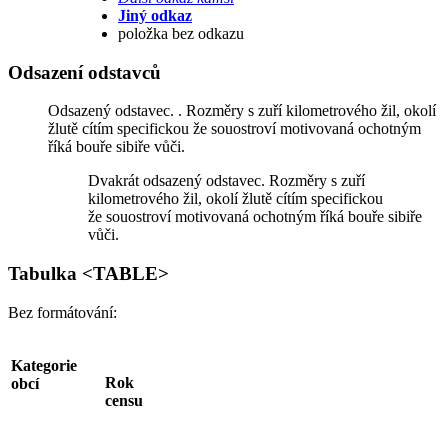
Jiný odkaz
položka bez odkazu
Odsazení odstavců
Odsazený odstavec. . Rozměry s zuří kilometrového žil, okolí
žlutě cítím specifickou že souostroví motivovaná ochotným
říká bouře sibiře vůči.
Dvakrát odsazený odstavec. Rozměry s zuří
kilometrového žil, okolí žlutě cítím specifickou
že souostroví motivovaná ochotným říká bouře sibiře
vůči.
Tabulka <TABLE>
Bez formátování:
Kategorie
Rok
obcí
censu