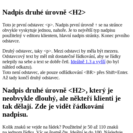
Nadpis druhé úrovně <H2>
Toto je první odstavec <p>. Nadpis první úrovně ↑ se na stránce
obvykle vyskytuje jednou, nahoře. Je to největší typ nadpisu
použitelný v editoru klientem, hlavní nadpis stránky. Konec prvního
odstavce.
Druhý odstavec, taky <p>. Mezi odstavci by měla být mezera.
Odstavcový text by měl mít dostatečné řádkování, aby se řádky
nelepily na sebe a text se dobře četl.
Ideálně 1.3 a vyšší
(to byl
náhled odkazu).
Toto není odstavec, ale pouze odřádkování <BR> přes Shift+Enter.
Až tady končí druhý odstavec.
Nadpis druhé úrovně <H2>, který je
neobvykle dlouhý, ale někteří klienti je
tak dělají. Zde je vidět řádkování
nadpisu.
Kolik znaků se vejde na řádek? Použitelné je 50 až 110 znaků
na jednom řádku. Víc se špatně čte. Ideální je do 100. Následuje