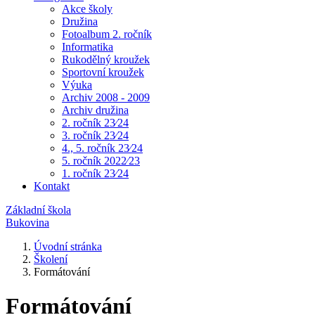
Akce školy
Družina
Fotoalbum 2. ročník
Informatika
Rukodělný kroužek
Sportovní kroužek
Výuka
Archiv 2008 - 2009
Archiv družina
2. ročník 23⁄24
3. ročník 23⁄24
4., 5. ročník 23⁄24
5. ročník 2022⁄23
1. ročník 23⁄24
Kontakt
Základní škola
Bukovina
Úvodní stránka
Školení
Formátování
Formátování