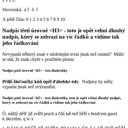
Slovenská: ä ľ ô ŕ
A ještě čísla: 0 1 2 3 4 5 6 7 8 9 10.
Nadpis třetí úrovně <H3> - toto je opět velmi dlouhý
nadpis, který se zobrazí na víc řádků a vidíme tak
jeho řádkování
Nevypadá některý znak v následujím textu jinak než ostatní? Může
se stát, že znak chybí v použitém písmu:
Nadpis páté úrovně <h5> - test diakritiky
Příliš žluťoučký
kůň úpěl ďábelské ódy
. Nadpisy by měly
vypadat jinak než zvýraznění.
Nadpis páté úrovně <h5> - test diakritiky, toto je opět velmi dlouhý nadpis,
který se zobrazí na víc řádků a vidíme tak jeho řádkování
Ó, náhlý déšť již zvířil prach a čilá laň teď běží s houfcem gazel
k úkrytům. q w x