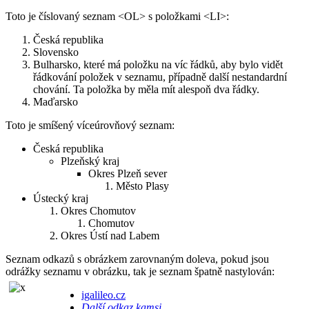
Toto je číslovaný seznam <OL> s položkami <LI>:
Česká republika
Slovensko
Bulharsko, které má položku na víc řádků, aby bylo vidět
řádkování položek v seznamu, případně další nestandardní
chování. Ta položka by měla mít alespoň dva řádky.
Maďarsko
Toto je smíšený víceúrovňový seznam:
Česká republika
Plzeňský kraj
Okres Plzeň sever
Město Plasy
Ústecký kraj
Okres Chomutov
Chomutov
Okres Ústí nad Labem
Seznam odkazů s obrázkem zarovnaným doleva, pokud jsou
odrážky seznamu v obrázku, tak je seznam špatně nastylován:
igalileo.cz
Další odkaz kamsi