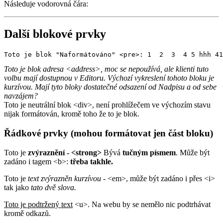
Následuje vodorovná čára:
Další blokové prvky
Toto je blok "Naformátováno" <pre>: 1  2  3  4 5 hhh 41
Toto je blok adresa <address>, moc se nepoužívá, ale klienti tuto
volbu mají dostupnou v Editoru. Výchozí vykreslení tohoto bloku je
kurzívou. Mají tyto bloky dostatečné odsazení od Nadpisu a od sebe
navzájem?
Toto je neutrální blok <div>, není prohlížečem ve výchozím stavu
nijak formátován, kromě toho že to je blok.
Řádkové prvky (mohou formátovat jen část bloku)
Toto je
zvýraznění - <strong>
Bývá
tučným písmem
. Může být
zadáno i tagem <b>:
třeba takhle.
Toto je
text zvýrazněn kurzívou
- <em>, může být zadáno i přes <i>
tak jako
tato dvě slova.
Toto je podtržený text
<u>. Na webu by se nemělo nic podtrhávat
kromě odkazů.