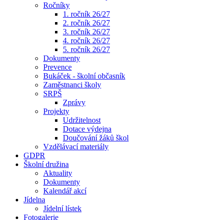
Ročníky
1. ročník 26/27
2. ročník 26/27
3. ročník 26/27
4. ročník 26/27
5. ročník 26/27
Dokumenty
Prevence
Bukáček - školní občasník
Zaměstnanci školy
SRPŠ
Zprávy
Projekty
Udržitelnost
Dotace výdejna
Doučování žáků škol
Vzdělávací materiály
GDPR
Školní družina
Aktuality
Dokumenty
Kalendář akcí
Jídelna
Jídelní lístek
Fotogalerie