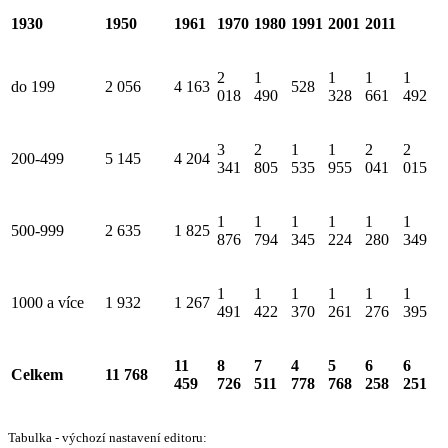
1930
1950
1961
1970
1980
1991
2001
2011
2
1
1
1
1
do 199
2 056
4 163
528
018
490
328
661
492
3
2
1
1
2
2
200-499
5 145
4 204
341
805
535
955
041
015
1
1
1
1
1
1
500-999
2 635
1 825
876
794
345
224
280
349
1
1
1
1
1
1
1000 a více
1 932
1 267
491
422
370
261
276
395
11
8
7
4
5
6
6
Celkem
11 768
459
726
511
778
768
258
251
Tabulka - výchozí nastavení editoru: