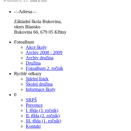
—Adresa—
Základní škola Bukovina,
okres Blansko
Bukovina 66, 679 05 Křtiny
Fotoalbum
Akce školy
Archiv 2008 - 2009
Archiv družina
Družina
Fotoalbum 2. ročník
Rychlé odkazy
Jídelní lístek
Školní družina
Informace školy
0
SRPŠ
Prevence
I. třída (3. ročník)
II. třída (2. ročník)
III. třída (1. ročník)
Kontakt