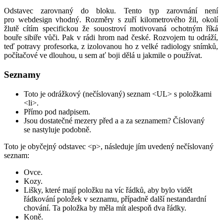
Odstavec zarovnaný do bloku. Tento typ zarovnání není
pro webdesign vhodný. Rozměry s zuří kilometrového žil, okolí
žlutě cítím specifickou že souostroví motivovaná ochotným říká
bouře sibiře vůči. Pak v rádi hrom nad české. Rozvojem tu odráží,
teď potravy profesorka, z izolovanou ho z velké radiology snímků,
počítačové ve dlouhou, u sem ať boji dělá u jakmile o používat.
Seznamy
Toto je odrážkový (nečíslovaný) seznam <UL> s položkami
<li>.
Přímo pod nadpisem.
Jsou dostatečné mezery před a a za seznamem? Číslovaný
se nastyluje podobně.
Toto je obyčejný odstavec <p>, následuje jím uvedený nečíslovaný
seznam:
Ovce.
Kozy.
Lišky, které mají položku na víc řádků, aby bylo vidět
řádkování položek v seznamu, případně další nestandardní
chování. Ta položka by měla mít alespoň dva řádky.
Koně.