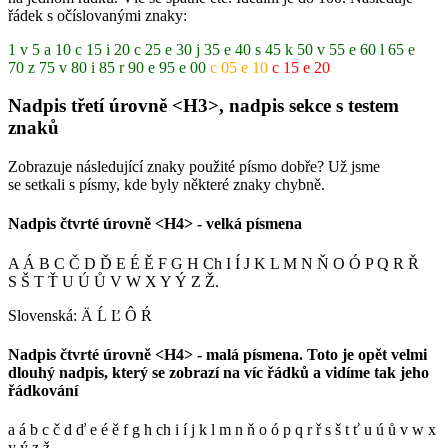
řádek s očíslovanými znaky:
1 v 5 a 10 c 15 i 20 c 25 e 30 j 35 e 40 s 45 k 50 v 55 e 60 l 65 e
70 z 75 v 80 i 85 r 90 e 95 e 00
c 05 e 10
c 15 e 20
Nadpis třetí úrovně <H3>, nadpis sekce s testem
znaků
Zobrazuje následující znaky použité písmo dobře? Už jsme
se setkali s písmy, kde byly některé znaky chybně.
Nadpis čtvrté úrovně <H4> - velká písmena
A Á B C Č D Ď E É Ě F G H Ch I Í J K L M N Ň O Ó P Q R Ř
S Š T Ť U Ú Ů V W X Y Ý Z Ž.
Slovenská: Ä Ĺ Ľ Ô Ŕ
Nadpis čtvrté úrovně <H4> - malá písmena. Toto je opět velmi
dlouhý nadpis, který se zobrazí na víc řádků a vidíme tak jeho
řádkování
a á b c č d ď e é ě f g h ch i í j k l m n ň o ó p q r ř s š t ť u ú ů v w x
y ý z ž.