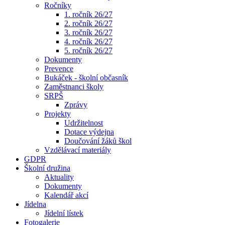
Ročníky
1. ročník 26/27
2. ročník 26/27
3. ročník 26/27
4. ročník 26/27
5. ročník 26/27
Dokumenty
Prevence
Bukáček - školní občasník
Zaměstnanci školy
SRPŠ
Zprávy
Projekty
Udržitelnost
Dotace výdejna
Doučování žáků škol
Vzdělávací materiály
GDPR
Školní družina
Aktuality
Dokumenty
Kalendář akcí
Jídelna
Jídelní lístek
Fotogalerie