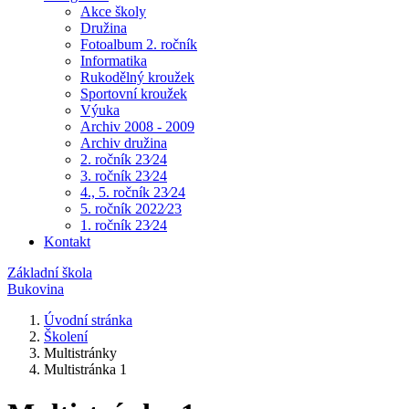
Akce školy
Družina
Fotoalbum 2. ročník
Informatika
Rukodělný kroužek
Sportovní kroužek
Výuka
Archiv 2008 - 2009
Archiv družina
2. ročník 23⁄24
3. ročník 23⁄24
4., 5. ročník 23⁄24
5. ročník 2022⁄23
1. ročník 23⁄24
Kontakt
Základní škola
Bukovina
Úvodní stránka
Školení
Multistránky
Multistránka 1