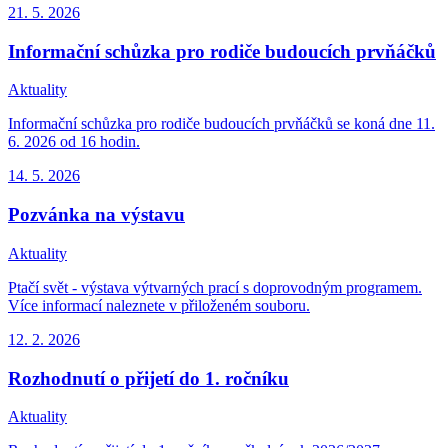
21. 5.
2026
Informační schůzka pro rodiče budoucích prvňáčků
Aktuality
Informační schůzka pro rodiče budoucích prvňáčků se koná dne 11.
6. 2026 od 16 hodin.
14. 5.
2026
Pozvánka na výstavu
Aktuality
Ptačí svět - výstava výtvarných prací s doprovodným programem.
Více informací naleznete v přiloženém souboru.
12. 2.
2026
Rozhodnutí o přijetí do 1. ročníku
Aktuality