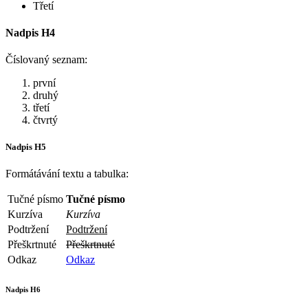
Třetí
Nadpis H4
Číslovaný seznam:
první
druhý
třetí
čtvrtý
Nadpis H5
Formátávání textu a tabulka:
Tučné písmo
Tučné písmo
Kurzíva
Kurzíva
Podtržení
Podtržení
Přeškrtnuté
Přeškrtnuté
Odkaz
Odkaz
Nadpis H6