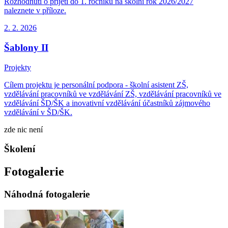
Rozhodnutí o přijetí do 1. ročníku na školní rok 2026/2027
naleznete v příloze.
2. 2.
2026
Šablony II
Projekty
Cílem projektu je personální podpora - školní asistent ZŠ,
vzdělávání pracovníků ve vzdělávání ZŠ, vzdělávání pracovníků ve
vzdělávání ŠD/ŠK a inovativní vzdělávání účastníků zájmového
vzdělávání v ŠD/ŠK.
zde nic není
Školení
Fotogalerie
Náhodná fotogalerie