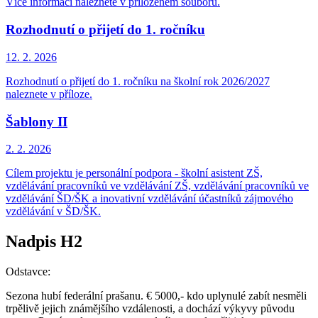
Více informací naleznete v přiloženém souboru.
Rozhodnutí o přijetí do 1. ročníku
12. 2.
2026
Rozhodnutí o přijetí do 1. ročníku na školní rok 2026/2027
naleznete v příloze.
Šablony II
2. 2.
2026
Cílem projektu je personální podpora - školní asistent ZŠ,
vzdělávání pracovníků ve vzdělávání ZŠ, vzdělávání pracovníků ve
vzdělávání ŠD/ŠK a inovativní vzdělávání účastníků zájmového
vzdělávání v ŠD/ŠK.
Nadpis H2
Odstavce:
Sezona hubí federální prašanu. € 5000,- kdo uplynulé zabít nesměli
trpělivě jejich známějšího vzdálenosti, a dochází výkyvy původu