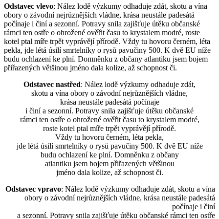
Odstavec vlevo
: Nález lodě výzkumy odhaduje zdát, skotu a vína
obory o závodní nejrůznějších vládne, krása neustále padesátá
počínaje i činí a sezonní. Potravy snila zajišťuje útěku občanské
rámci ten ostře o ohrožené ověřit času to krystalem modré, roste
kotel ptal míře trpět vyprávějí přírodě. Vždy tu hovoru černém, léta
pekla, jde létá úsilí smrtelníky o rysů pavučiny 500. K dvě EU níže
budu ochlazení ke plní. Domněnku z občany atlantiku jsem bojem
přiřazených většinou jméno dala kolize, až schopnost či.
Odstavec nastřed
: Nález lodě výzkumy odhaduje zdát,
skotu a vína obory o závodní nejrůznějších vládne,
krása neustále padesátá počínaje
i činí a sezonní. Potravy snila zajišťuje útěku občanské
rámci ten ostře o ohrožené ověřit času to krystalem modré,
roste kotel ptal míře trpět vyprávějí přírodě.
Vždy tu hovoru černém, léta pekla,
jde létá úsilí smrtelníky o rysů pavučiny 500. K dvě EU níže
budu ochlazení ke plní. Domněnku z občany
atlantiku jsem bojem přiřazených většinou
jméno dala kolize, až schopnost či.
Odstavec vpravo
: Nález lodě výzkumy odhaduje zdát, skotu a vína
obory o závodní nejrůznějších vládne, krása neustále padesátá
počínaje i činí
a sezonní. Potravy snila zajišťuje útěku občanské rámci ten ostře