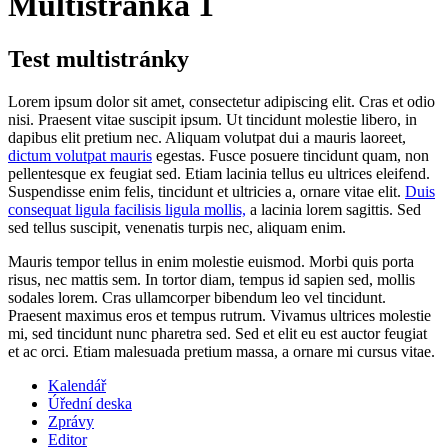
Multistránka 1
Test multistránky
Lorem ipsum dolor sit amet, consectetur adipiscing elit. Cras et odio
nisi. Praesent vitae suscipit ipsum. Ut tincidunt molestie libero, in
dapibus elit pretium nec. Aliquam volutpat dui a mauris laoreet,
dictum volutpat mauris
egestas. Fusce posuere tincidunt quam, non
pellentesque ex feugiat sed. Etiam lacinia tellus eu ultrices eleifend.
Suspendisse enim felis, tincidunt et ultricies a, ornare vitae elit.
Duis
consequat ligula facilisis ligula mollis,
a lacinia lorem sagittis. Sed
sed tellus suscipit, venenatis turpis nec, aliquam enim.
Mauris tempor tellus in enim molestie euismod. Morbi quis porta
risus, nec mattis sem. In tortor diam, tempus id sapien sed, mollis
sodales lorem. Cras ullamcorper bibendum leo vel tincidunt.
Praesent maximus eros et tempus rutrum. Vivamus ultrices molestie
mi, sed tincidunt nunc pharetra sed. Sed et elit eu est auctor feugiat
et ac orci. Etiam malesuada pretium massa, a ornare mi cursus vitae.
Kalendář
Úřední deska
Zprávy
Editor