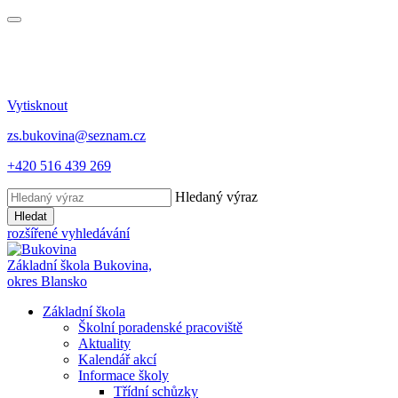
Vytisknout
zs.bukovina@seznam.cz
+420 516 439 269
Hledaný výraz
Hledat
rozšířené vyhledávání
Základní škola Bukovina,
okres Blansko
Základní škola
Školní poradenské pracoviště
Aktuality
Kalendář akcí
Informace školy
Třídní schůzky