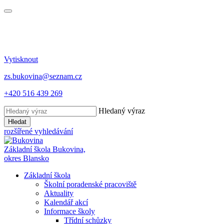
Vytisknout
zs.bukovina@seznam.cz
+420 516 439 269
Hledaný výraz
Hledat
rozšířené vyhledávání
Základní škola Bukovina,
okres Blansko
Základní škola
Školní poradenské pracoviště
Aktuality
Kalendář akcí
Informace školy
Třídní schůzky