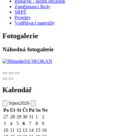
Bukáček - školní občasník
Zaměstnanci školy
SRPŠ
Projekty
Vzdělávací materiály
Fotogalerie
Náhodná fotogalerie
Kalendář
Srpen
2026
Po
Út
St
Čt
Pá
So
Ne
27
28
29
30
31
1
2
3
4
5
6
7
8
9
10
11
12
13
14
15
16