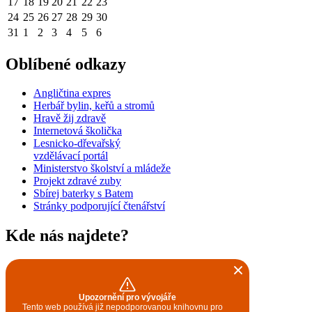
17
18
19
20
21
22
23
24
25
26
27
28
29
30
31
1
2
3
4
5
6
Oblíbené odkazy
Angličtina expres
Herbář bylin, keřů a stromů
Hravě žij zdravě
Internetová školička
Lesnicko-dřevařský
vzdělávací portál
Ministerstvo školství a mládeže
Projekt zdravé zuby
Sbírej baterky s Batem
Stránky podporující čtenářství
Kde nás najdete?