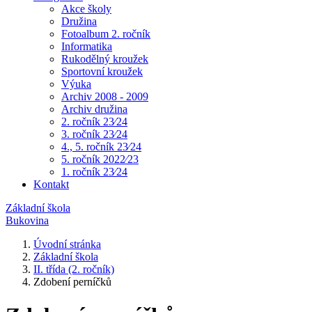
Akce školy
Družina
Fotoalbum 2. ročník
Informatika
Rukodělný kroužek
Sportovní kroužek
Výuka
Archiv 2008 - 2009
Archiv družina
2. ročník 23⁄24
3. ročník 23⁄24
4., 5. ročník 23⁄24
5. ročník 2022⁄23
1. ročník 23⁄24
Kontakt
Základní škola
Bukovina
Úvodní stránka
Základní škola
II. třída (2. ročník)
Zdobení perníčků