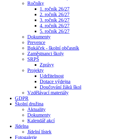
Ročníky
1. ročník 26/27
2. ročník 26/27
3. ročník 26/27
4. ročník 26/27
5. ročník 26/27
Dokumenty
Prevence
Bukáček - školní občasník
Zaměstnanci školy
SRPŠ
Zprávy
Projekty
Udržitelnost
Dotace výdejna
Doučování žáků škol
Vzdělávací materiály
GDPR
Školní družina
Aktuality
Dokumenty
Kalendář akcí
Jídelna
Jídelní lístek
Fotogalerie